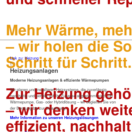
Mehr Wärme, mehr
– wir holen die So
Schritt für Schritt.
Link zu: Heizung
Heizungsanlagen
Moderne Heizungsanlagen & effiziente Wärmepumpen
Zur Heizung gehö
Wir planen und installieren Heizsysteme, die zuverlässig,
nachhaltig und perfekt auf Ihr Zuhause abgestimmt sind. Ob
– wir denken weit
Wärmepumpe, Gas- oder Hybridlösung – wir begleiten Sie von
der Beratung bis zur Umsetzung.
Mehr Information zu unseren Heizungslösungen
effizient, nachhal