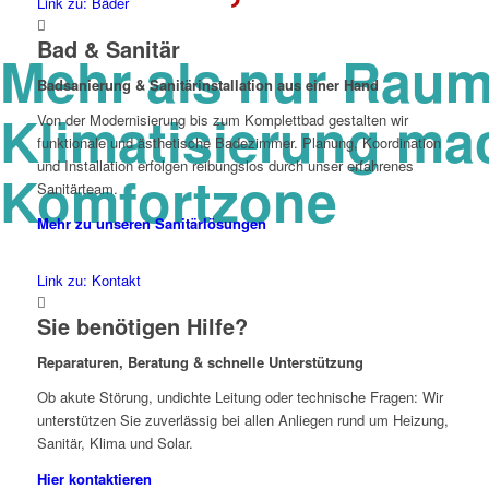
Link zu: Bäder
Bad & Sanitär
Mehr als nur Raum
Badsanierung & Sanitärinstallation aus einer Hand
Klimatisierung ma
Von der Modernisierung bis zum Komplettbad gestalten wir
funktionale und ästhetische Badezimmer. Planung, Koordination
und Installation erfolgen reibungslos durch unser erfahrenes
Komfortzone
Sanitärteam.
Mehr zu unseren Sanitärlösungen
Link zu: Kontakt
Sie benötigen Hilfe?
Reparaturen, Beratung & schnelle Unterstützung
Ob akute Störung, undichte Leitung oder technische Fragen: Wir
unterstützen Sie zuverlässig bei allen Anliegen rund um Heizung,
Sanitär, Klima und Solar.
Hier kontaktieren