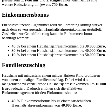
jeweils zum
1. Februar
und
1. August
eines jeden Jahres eine
weitere Reduzierung um jeweils
750 Euro
.
Einkommensbonus
Für selbstnutzende Eigentümer wird die Förderung künftig stärker
nach dem zu versteuernden Haushaltsjahreseinkommen gestaffelt.
Zusätzlich zur Grundförderung kann ein Einkommensbonus
beantragt werden:
40 %
bei einem Haushaltsjahreseinkommen bis
30.000 Euro
,
30 %
bei einem Haushaltsjahreseinkommen bis
40.000 Euro
,
10 %
bei einem Haushaltsjahreseinkommen bis
50.000 Euro
.
Familienzuschlag
Haushalte mit mindestens einem minderjährigen Kind profitieren
von einem einmaligen Familienzuschlag. Dabei wird das
maßgebliche zu versteuernde Haushaltsjahreseinkommen um
10.000
Euro
reduziert. Dadurch erhöhen sich die effektiven
Einkommensgrenzen für den Einkommensbonus:
40 %
Einkommensbonus bis zu einem tatsächlichen
Haushaltsjahreseinkommen von
40.000 Euro
,