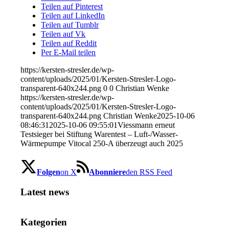
Teilen auf Pinterest
Teilen auf LinkedIn
Teilen auf Tumblr
Teilen auf Vk
Teilen auf Reddit
Per E-Mail teilen
https://kersten-stresler.de/wp-
content/uploads/2025/01/Kersten-Stresler-Logo-
transparent-640x244.png
0
0
Christian Wenke
https://kersten-stresler.de/wp-
content/uploads/2025/01/Kersten-Stresler-Logo-
transparent-640x244.png
Christian Wenke
2025-10-06
08:46:31
2025-10-06 09:55:01
Viessmann erneut
Testsieger bei Stiftung Warentest – Luft-/Wasser-
Wärmepumpe Vitocal 250-A überzeugt auch 2025
Folgen
on X
Abonniere
den RSS Feed
Latest news
Kategorien